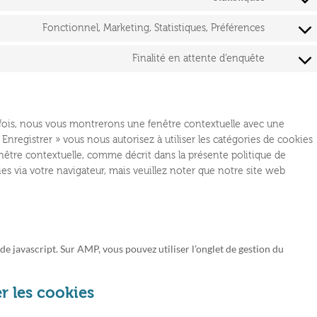
service
Consent
hotjar
to
Fonctionnel, Marketing, Statistiques, Préférences
service
Consent
wistia
to
Finalité en attente d’enquête
service
Consent
linkedin
to
service
divers
 fois, nous vous montrerons une fenêtre contextuelle avec une
 Enregistrer » vous nous autorisez à utiliser les catégories de cookies
nêtre contextuelle, comme décrit dans la présente politique de
ies via votre navigateur, mais veuillez noter que notre site web
de javascript. Sur AMP, vous pouvez utiliser l’onglet de gestion du
r les cookies