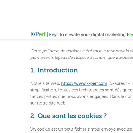
Passer
au
contenu
K/P
erf
|
K
eys to elevate your digital marketing
P
er
Cette politique de cookies a été mise à jour pour la d
permanents légaux de l’Espace Économique Européen 
1. Introduction
Notre site web,
https://www.k-perf.com
(ci-après : « 
simplification, toutes ces technologies sont désignée
tierces parties que nous avons engagées. Dans le doc
sur notre site web.
2. Que sont les cookies ?
Un cookie est un petit fichier simple envoyé avec les 